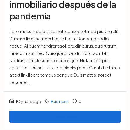
inmobiliario después de la
pandemia
Lorem ipsum dolor sit amet, consectetur adipiscing elit.
Duis mollis et sem sed sollicitudin. Donec non odio
neque. Aliquam hendrerit sollicitudin purus, quis rutrum
mi accumsan nec. Quisque bibendum orci ac nibh
facilisis, at malesuada orci congue. Nullam tempus
sollicitudin cursus. Ut et adipiscing erat. Curabitur this is
a text link libero tempus congue.Duis mattis laoreet
neque, et...
10 years ago
Business
0
Read More