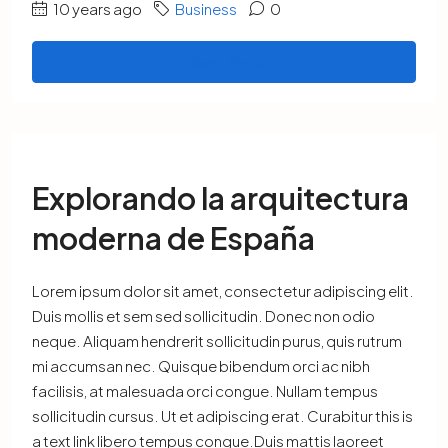
10 years ago
Business
0
Read More
Explorando la arquitectura
moderna de España
Lorem ipsum dolor sit amet, consectetur adipiscing elit.
Duis mollis et sem sed sollicitudin. Donec non odio
neque. Aliquam hendrerit sollicitudin purus, quis rutrum
mi accumsan nec. Quisque bibendum orci ac nibh
facilisis, at malesuada orci congue. Nullam tempus
sollicitudin cursus. Ut et adipiscing erat. Curabitur this is
a text link libero tempus congue.Duis mattis laoreet