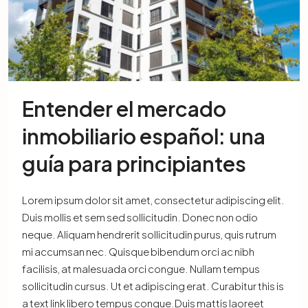
Entender el mercado
inmobiliario español: una
guía para principiantes
Lorem ipsum dolor sit amet, consectetur adipiscing elit.
Duis mollis et sem sed sollicitudin. Donec non odio
neque. Aliquam hendrerit sollicitudin purus, quis rutrum
mi accumsan nec. Quisque bibendum orci ac nibh
facilisis, at malesuada orci congue. Nullam tempus
sollicitudin cursus. Ut et adipiscing erat. Curabitur this is
a text link libero tempus congue.Duis mattis laoreet