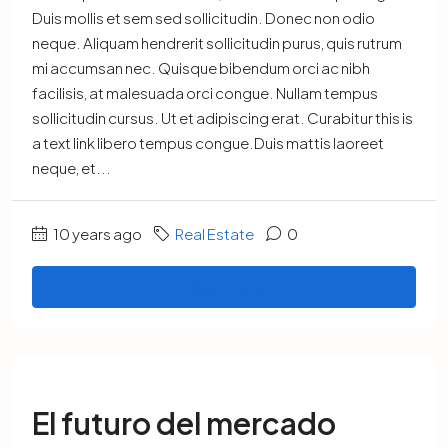
Duis mollis et sem sed sollicitudin. Donec non odio
neque. Aliquam hendrerit sollicitudin purus, quis rutrum
mi accumsan nec. Quisque bibendum orci ac nibh
facilisis, at malesuada orci congue. Nullam tempus
sollicitudin cursus. Ut et adipiscing erat. Curabitur this is
a text link libero tempus congue.Duis mattis laoreet
neque, et...
10 years ago
Real Estate
0
Read More
El futuro del mercado